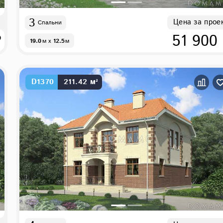
3
Цена за прое
Спальни
₽
51 900
19.0
м
x
12.5
м
D1370
211.42 м²