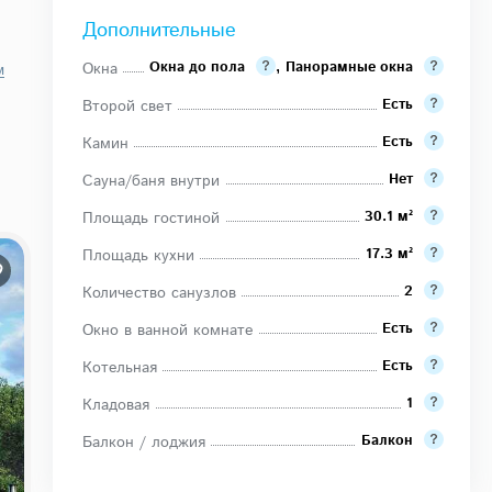
Дополнительные
Окна до пола
,
Панорамные окна
Окна
м
Есть
Второй свет
Есть
Камин
Нет
Сауна/баня внутри
30.1 м²
Площадь гостиной
17.3 м²
Площадь кухни
2
Количество санузлов
Есть
Окно в ванной комнате
Есть
Котельная
1
Кладовая
Балкон
Балкон / лоджия