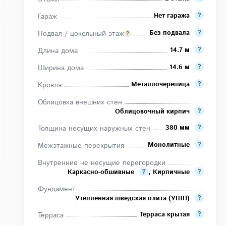
Нет гаража
Гараж
Без подвала
Подвал / цокольный этаж
14.7 м
Длина дома
14.6 м
Ширина дома
Металлочерепица
Кровля
Облицовка внешних стен
Облицовочный кирпич
380 мм
Толщина несущих наружных стен
Монолитные
Межэтажные перекрытия
Внутренние не несущие перегородки
Каркасно-обшивные
,
Кирпичные
Фундамент
Утепленная шведская плита (УШП)
Терраса крытая
Терраса