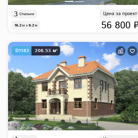
3
Цена за проект
Спальни
56 800 
16.2
м
x
9.2
м
D1183
208.53 м²