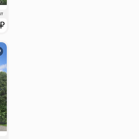
кт
 ₽