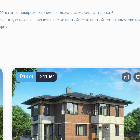
00 кв.м
с эркером
кирпичные дома с эркером
с террасой
ича
двухэтажные
кирпичные с котельной
с котельной
со вторым свето
ории
D1874
211 м²