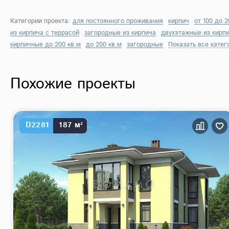
Категории проекта:
для постоянного проживания
кирпич
от 100 до 2
из кирпича с террасой
загородные из кирпича
двухэтажные из кирп
кирпичные до 200 кв.м
до 200 кв.м
загородные
Показать все катег
Похожие проекты
D2281
187 м²