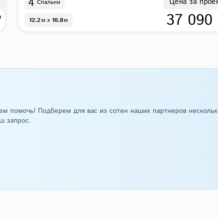
4
Цена за прое
Спальни
₽
37 090
12.2
м
x
10.8
м
ем помочь! Подберем для вас из сотен наших партнеров нескольк
ш запрос.