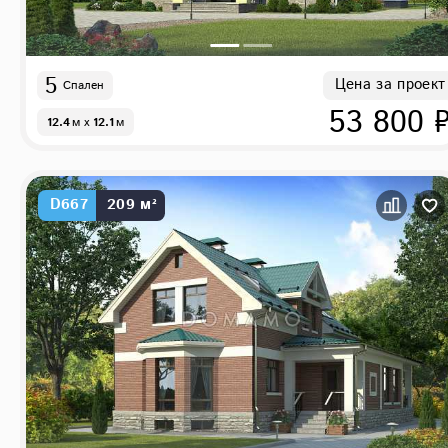
5
Цена за проект
Спален
53 800 
12.4
м
x
12.1
м
D667
209 м²