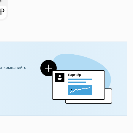
кт
 ₽
о компаний с