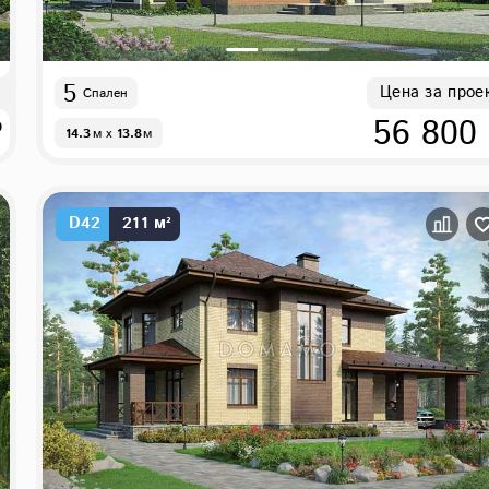
5
Цена за прое
Спален
₽
56 800
14.3
м
x
13.8
м
D42
211 м²