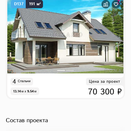
D137
191 м²
4
Цена за проект
Спальни
70 300 ₽
13.14
м
x
9.54
м
Состав проекта