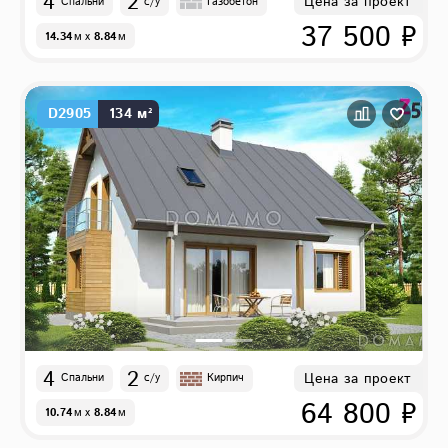
4
2
Цена за проект
Спальни
с/у
Газобетон
37 500 ₽
14.34
м
x
8.84
м
D2905
134 м²
4
2
Цена за проект
Спальни
с/у
Кирпич
64 800 ₽
10.74
м
x
8.84
м