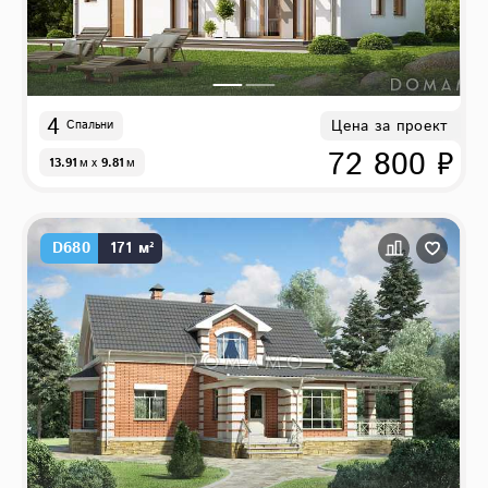
4
Цена за проект
Спальни
72 800 ₽
13.91
м
x
9.81
м
D680
171 м²