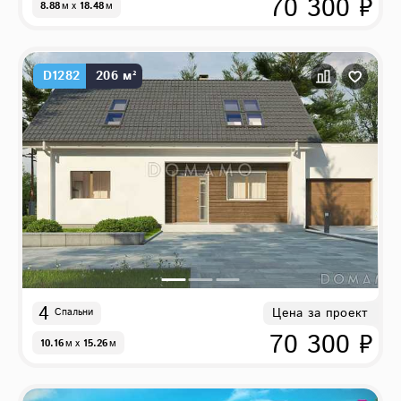
70 300 ₽
8.88
м
x
18.48
м
D1282
206 м²
4
Цена за проект
Спальни
70 300 ₽
10.16
м
x
15.26
м