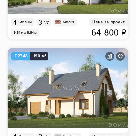
4
3
Цена за проект
Спальни
с/у
Кирпич
64 800 ₽
9.84
м
x
8.84
м
D2348
190 м²