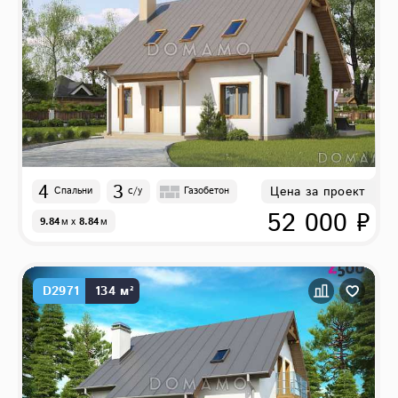
4
3
Цена за проект
Спальни
с/у
Газобетон
52 000 ₽
9.84
м
x
8.84
м
D2971
134 м²