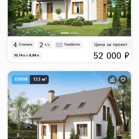
4
2
Цена за проект
Спальни
с/у
Газобетон
52 000 ₽
10.74
м
x
8.84
м
D1888
133 м²