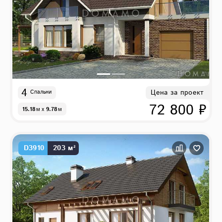
4
Цена за проект
Спальни
72 800 ₽
15.18
м
x
9.78
м
D3910
203 м²