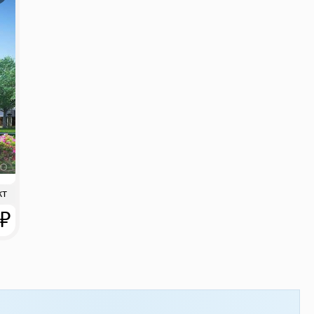
кт
 ₽