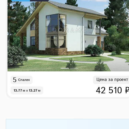
5
Цена за проект
Спален
42 510 
13.77
м
x
13.27
м