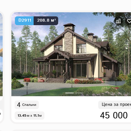
D2911
208.8 м²
4
Цена за прое
Спальни
₽
45 000
13.45
м
x
11.1
м