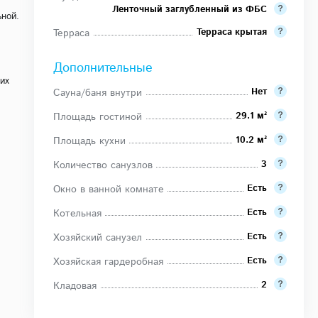
Ленточный заглубленный из ФБС
ьной.
Терраса крытая
Терраса
Дополнительные
их
Нет
Сауна/баня внутри
29.1 м²
Площадь гостиной
10.2 м²
Площадь кухни
3
Количество санузлов
Есть
Окно в ванной комнате
Есть
Котельная
Есть
Хозяйский санузел
Есть
Хозяйская гардеробная
2
Кладовая