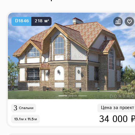
D1846
218 м²
3
Цена за проект
Спальни
34 000 
13.1
м
x
11.5
м