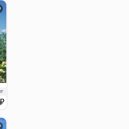
кт
 ₽