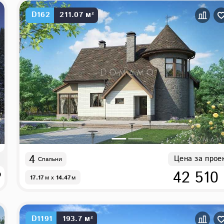
D162
211.07 м²
4
Цена за прое
Спальни
₽
42 510
17.17
м
x
14.47
м
D1191
193.7 м²