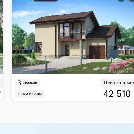
3
Цена за прое
Спальни
₽
42 510
13.6
м
x
12.9
м