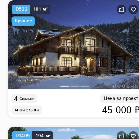
D522
191 м²
Лучшее
4
Цена за проект
Спальни
45 000 
14.0
м
x
13.0
м
D1409
194 м²