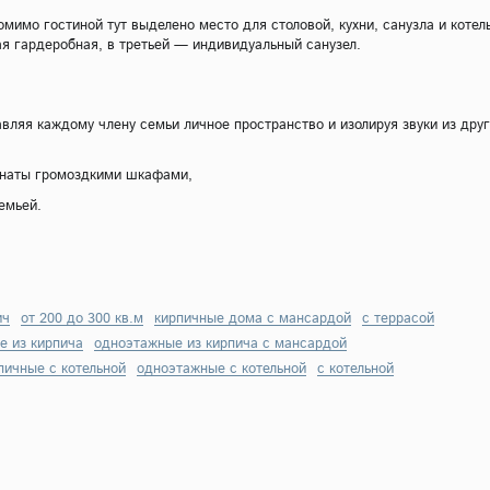
имо гостиной тут выделено место для столовой, кухни, санузла и котел
ая гардеробная, в третьей — индивидуальный санузел.
вляя каждому члену семьи личное пространство и изолируя звуки из друг
омнаты громоздкими шкафами,
емьей.
ич
от 200 до 300 кв.м
кирпичные дома с мансардой
с террасой
е из кирпича
одноэтажные из кирпича с мансардой
пичные с котельной
одноэтажные с котельной
с котельной