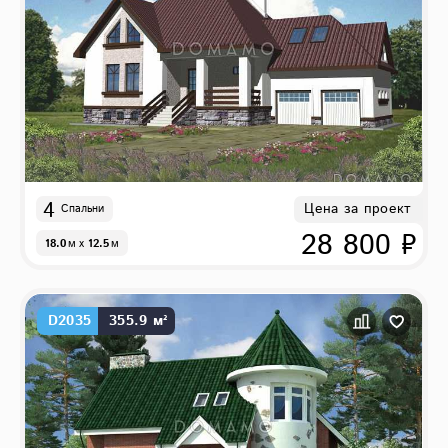
4
Цена за проект
Спальни
28 800 ₽
18.0
м
x
12.5
м
D2035
355.9 м²