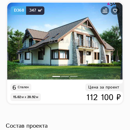
D368
347 м²
6
Цена за проект
Спален
112 100 ₽
15.02
м
x
20.92
м
Состав проекта