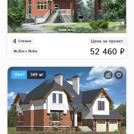
4
Цена за проект
Спальни
52 460 ₽
16.33
м
x
15.0
м
D547
349 м²