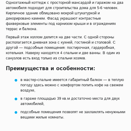
Одноэтажный коттедж с просторной мансардой и гаражом на два
автомобиля подходит для строительства дома для 5-6 человек.
Кирпичное здание облицовано мокрой штукатуркой и
декорировано камнем. Фасад украшают контрастные
фахверковые элементы под карнизом крыши и в ограждениях
террас и балкона.
Первый этаж холлом делится на две части. С одной стороны
располагается дневная зона с кухней, гостиной и столовой. С
другой — подсобные помещения: постирочная, гардеробная,
котельная. Наверху находятся 4 спальни и две ванны. В один из
санузлов есть вход только из спальни хозяев.
Преимущества и особенности:
в мастер-спальне имеется габаритный балкон — в теплую
погоду здесь можно с комфортом попить кофе на свежем
воздухе,
в гараже площадью 39 кв.м достаточно места для двух
автомобилей,
подсобные помещения позволят не захламлять ненужными
вещами жилые комнаты.