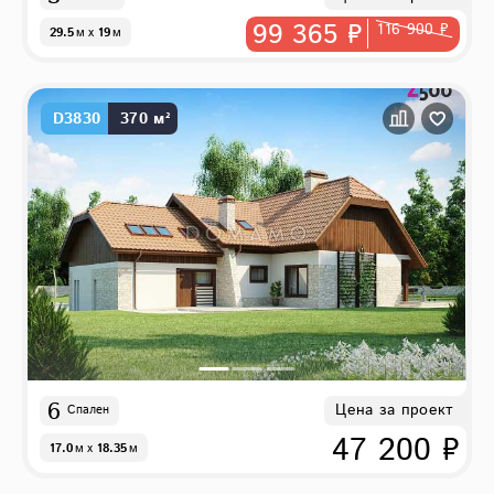
99 365 ₽
116 900 ₽
29.5
м
x
19
м
D3830
370 м²
6
Цена за проект
Спален
47 200 ₽
17.0
м
x
18.35
м