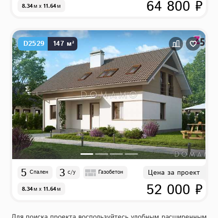
64 800 ₽
8.34
м
x
11.64
м
D2529
147 м²
5
3
Цена за проект
Спален
с/у
Газобетон
52 000 ₽
8.34
м
x
11.64
м
Для поиска проекта воспользуйтесь удобным расширенным