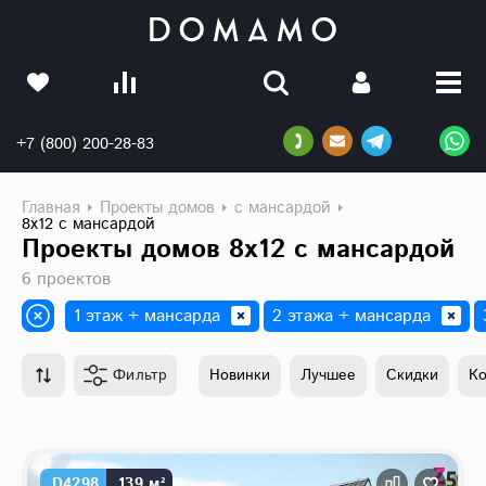
+7 (800) 200-28-83
Главная
Проекты домов
с мансардой
8х12 с мансардой
Проекты домов 8х12 с мансардой
6 проектов
1 этаж + мансарда
2 этажа + мансарда
Фильтр
Новинки
Лучшее
Скидки
К
D4298
139 м²