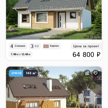
4
3
Цена за проект
Спальни
с/у
Кирпич
64 800 ₽
7.98
м
x
12.48
м
D1658
148 м²