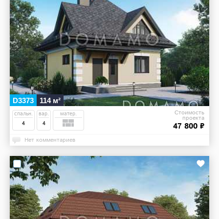
D3373
114 м²
Стоимость
спальн.
вар.
матер.
проекта
4
4
47 800 ₽
Нет комментариев