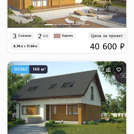
3
2
Цена за проект
Спальни
с/у
Кирпич
40 600 ₽
8.34
м
x
11.64
м
D3362
148 м²