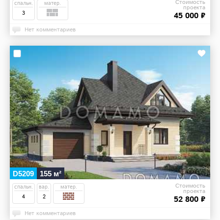
Стоимость
спальн.
матер.
проекта
3
45 000 ₽
Нет комментариев
D5209
155 м²
Стоимость
спальн.
вар.
матер.
проекта
4
2
52 800 ₽
Нет комментариев