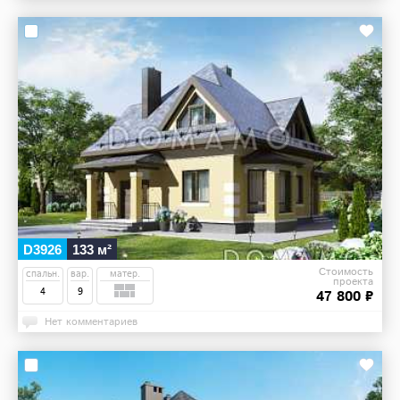
D3926
133 м²
Стоимость
спальн.
вар.
матер.
проекта
4
9
47 800 ₽
Нет комментариев