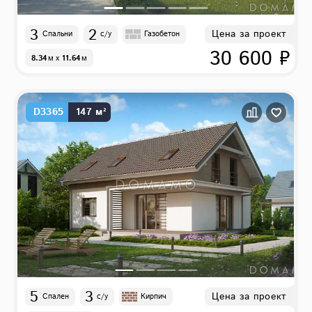
3
2
Цена за проект
Спальни
с/у
Газобетон
30 600 ₽
8.34
м
x
11.64
м
D3365
147 м²
5
3
Цена за проект
Спален
с/у
Кирпич