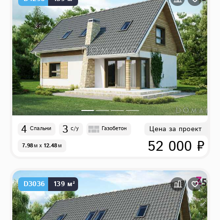
4
3
Цена за проект
Спальни
с/у
Газобетон
52 000 ₽
7.98
м
x
12.48
м
D3036
139 м²