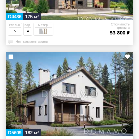
D4436
175 м²
Стоимость
спальн.
вар.
матер.
проекта
5
4
53 800 ₽
Нет комментариев
D5609
182 м²