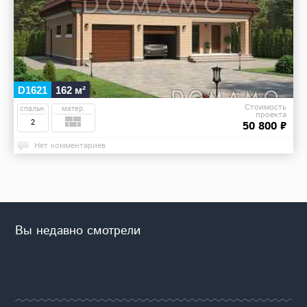
D1621
162 м²
Стоимость
спальн.
матер.
проекта
2
50 800 ₽
Нет комментариев
Вы недавно смотрели