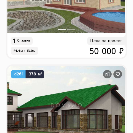
1
Цена за проект
Спальня
50 000 ₽
24.4
м
x
13.0
м
d261
378 м²