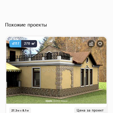
Похожие проекты
d117
270 м²
Цена за проект
27.3
м
x
8.1
м