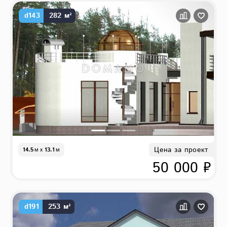
d143
282 м²
Цена за проект
14.5
м
x
13.1
м
50 000 ₽
d191
253 м²