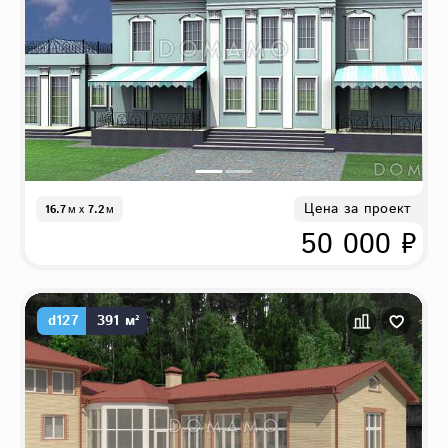
Цена за проект
16.7
м
x
7.2
м
50 000 ₽
d127
391 м²