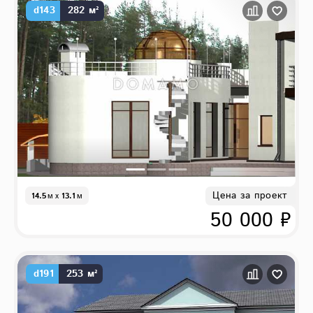
d143
282 м²
Цена за проект
14.5
м
x
13.1
м
50 000 ₽
d191
253 м²