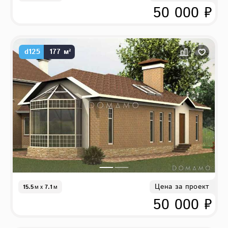
50 000 ₽
d125
177 м²
Цена за проект
15.5
м
x
7.1
м
50 000 ₽