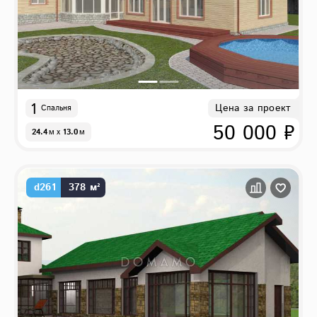
1
Цена за проект
Спальня
50 000 ₽
24.4
м
x
13.0
м
d261
378 м²