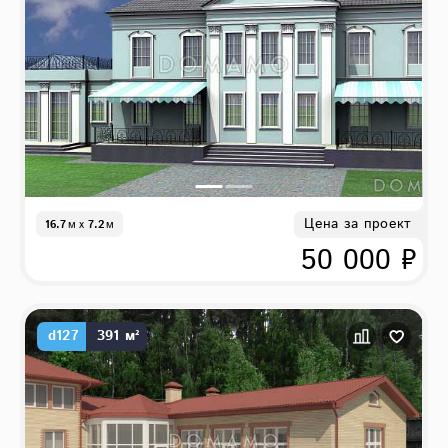
Цена за проект
16.7
м
x
7.2
м
50 000 ₽
d127
391 м²