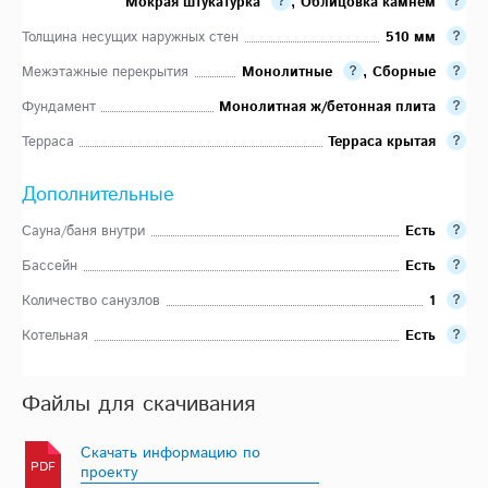
Мокрая штукатурка
,
Облицовка камнем
Толщина несущих наружных стен
510 мм
Межэтажные перекрытия
Монолитные
,
Сборные
Фундамент
Монолитная ж/бетонная плита
Терраса
Терраса крытая
Дополнительные
Сауна/баня внутри
Есть
Бассейн
Есть
Количество санузлов
1
Котельная
Есть
Файлы для скачивания
Скачать информацию по
PDF
проекту