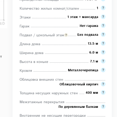
1
Количество жилых комнат/спален
1 этаж + мансарда
Этажи
Нет гаража
Гараж
Без подвала
Подвал / цокольный этаж
13.5 м
Длина дома
6.0 м
Ширина дома
ет
7.1 м
Высота в коньке
Металлочерепица
Кровля
Облицовка внешних стен
Облицовочный кирпич
400 мм
Толщина несущих наружных стен
Межэтажные перекрытия
По деревянным балкам
Внутренние не несущие перегородки