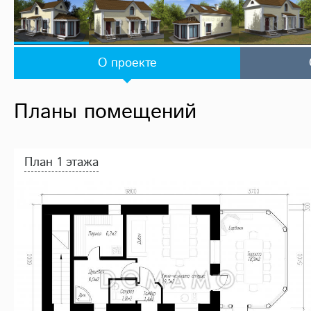
О проекте
Планы помещений
План 1 этажа