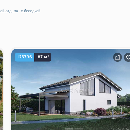
той отдыха
с беседкой
D5736
87 м²