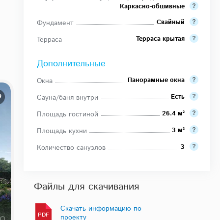
Каркасно-обшивные
Свайный
Фундамент
Терраса крытая
Терраса
Дополнительные
Панорамные окна
Окна
Есть
Сауна/баня внутри
26.4 м²
Площадь гостиной
3 м²
Площадь кухни
3
Количество санузлов
Файлы для скачивания
Скачать информацию по
PDF
проекту