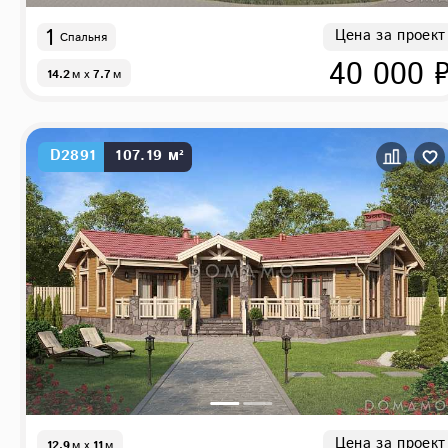
1
Цена за проект
Спальня
40 000 
14.2
м
x
7.7
м
D2891
107.19 м²
Цена за проект
12.9
м
x
11
м