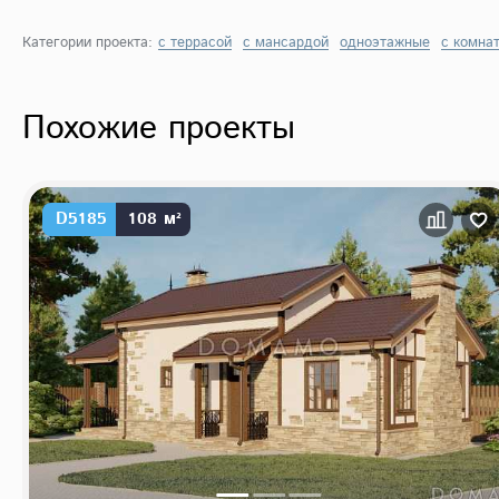
Категории проекта:
с террасой
с мансардой
одноэтажные
с комна
Похожие проекты
D5185
108 м²