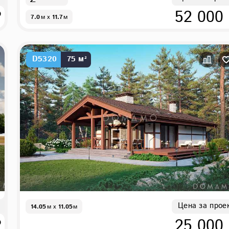
₽
52 000
7.0
м
x
11.7
м
D5320
75 м²
Цена за прое
14.05
м
x
11.05
м
₽
25 000