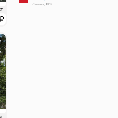
Скачать, PDF
кт
 ₽
кт