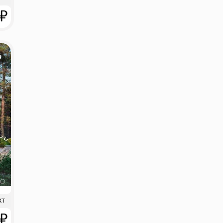
 ₽
кт
 ₽