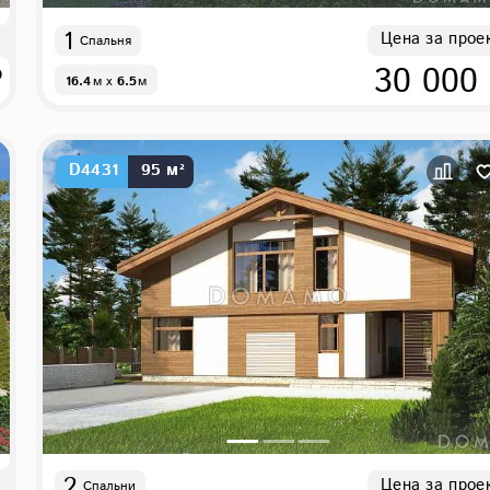
1
Цена за прое
Спальня
₽
30 000
16.4
м
x
6.5
м
D4431
95 м²
2
Цена за прое
Спальни