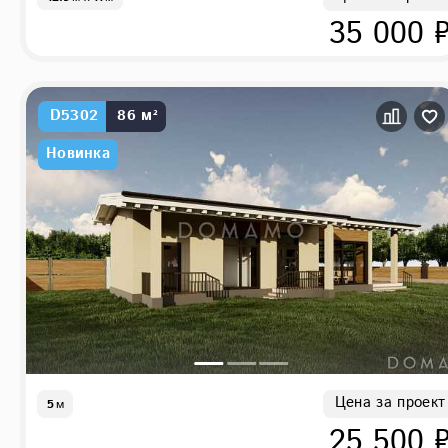
35 000 
D5302
86 м²
Новинка
Цена за проект
5
м
25 500 