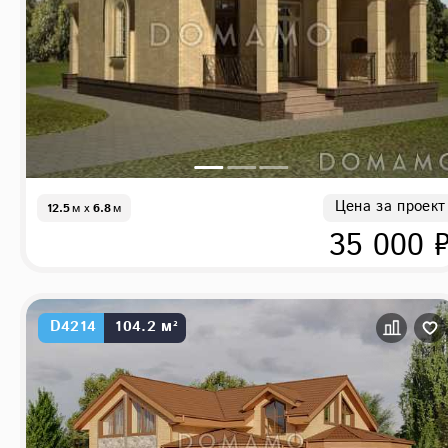
Цена за проект
12.5
м
x
6.8
м
35 000 
D4214
104.2 м²