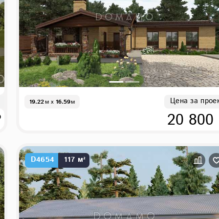
Цена за прое
19.22
м
x
16.59
м
₽
20 800
D4654
117 м²