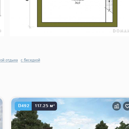
той отдыха
с беседкой
D492
117.25 м²