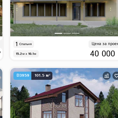
1
Цена за прое
Спальня
₽
40 000
15.2
м
x
10.1
м
D3959
101.5 м²