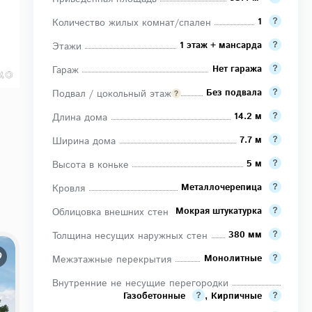
1
Количество жилых комнат/спален
1 этаж + мансарда
Этажи
Нет гаража
Гараж
Без подвала
Подвал / цокольный этаж
14.2 м
Длина дома
7.7 м
Ширина дома
5 м
Высота в коньке
Металлочерепица
Кровля
Мокрая штукатурка
Облицовка внешних стен
380 мм
Толщина несущих наружных стен
Монолитные
Межэтажные перекрытия
Внутренние не несущие перегородки
Газобетонные
,
Кирпичные