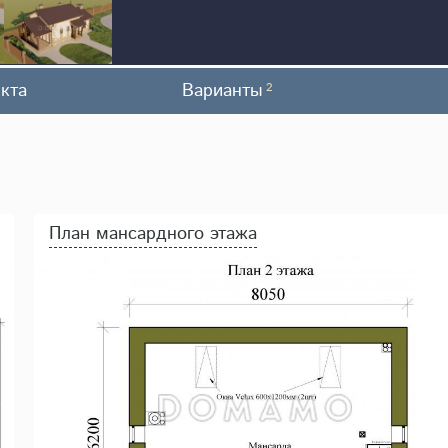
кта
Варианты
2
План мансардного этажа