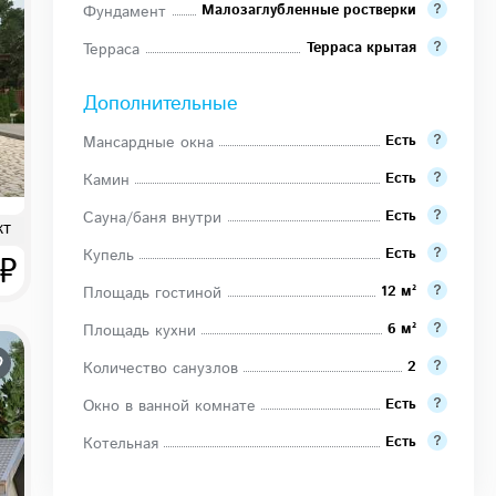
Малозаглубленные ростверки
Фундамент
Терраса крытая
Терраса
Дополнительные
Есть
Мансардные окна
Есть
Камин
Есть
Сауна/баня внутри
кт
Есть
Купель
 ₽
12 м²
Площадь гостиной
6 м²
Площадь кухни
2
Количество санузлов
Есть
Окно в ванной комнате
Есть
Котельная