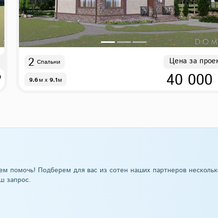
2
Цена за прое
Спальни
₽
40 000
9.6
м
x
9.1
м
ем помочь! Подберем для вас из сотен наших партнеров нескольк
ш запрос.