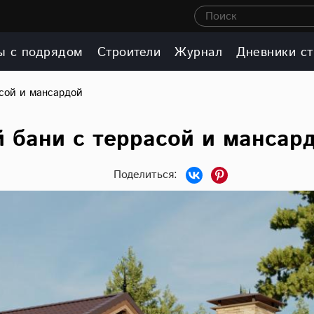
Поиск
ы с подрядом
Строители
Журнал
Дневники ст
асой и мансардой
 бани с террасой и мансар