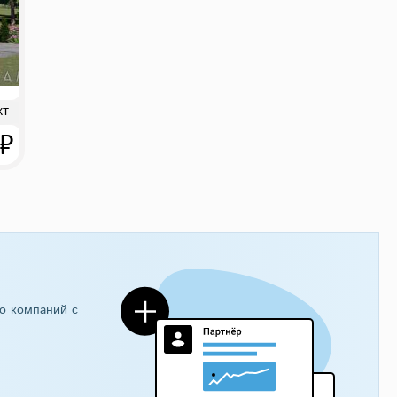
кт
 ₽
о компаний с