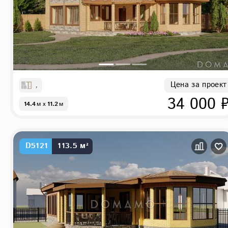
Цена за проект
,
34 000 
14.4
м
x
11.2
м
D5121
113.5 м²