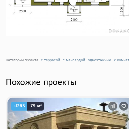
Категории проекта:
с террасой
с мансардой
одноэтажные
с комна
Похожие проекты
d263
79 м²