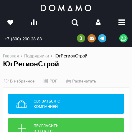
+7 (800) 200-28-83
Главная
Подрядчики
ЮгРегионСтрой
ЮгРегионСтрой
В избранное
PDF
Распечатать
СВЯЗАТЬСЯ С
КОМПАНИЕЙ
ПРИГЛАСИТЬ
В ТЕНДЕР