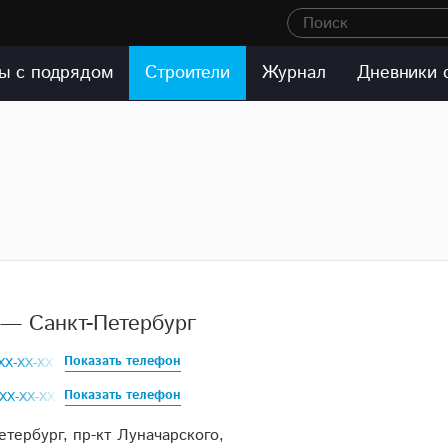
Поиск
ы с подрядом
Строители
Журнал
Дневники 
— Санкт-Петербург
Показать телефон
XXX-XX-XX
Показать телефон
XXX-XX-XX
етербург, пр-кт Луначарского,