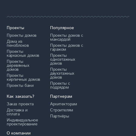
Проекты
Популярное
Проекты домов
Проекты домов с
мансардой
Дома из
пеноблоков
Проекты домов с
гаражом
Проекты
каркасных домов
Проекты
одноэтажных
Проекты
домов
деревянных
домов
Проекты
двухэтажных
Проекты
домов
кирпичных домов
Проекты с
Проекты бани
подрядом
Как заказать?
Партнерам
Заказ проекта
Архитекторам
Доставка и
Строителям
оплата
Партнёры
Индивидуальное
проектирование
О компании