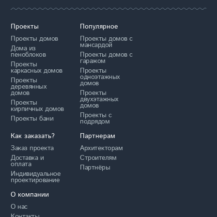
Проекты
Популярное
Проекты домов
Проекты домов с
мансардой
Дома из
пеноблоков
Проекты домов с
гаражом
Проекты
каркасных домов
Проекты
одноэтажных
Проекты
домов
деревянных
домов
Проекты
двухэтажных
Проекты
домов
кирпичных домов
Проекты с
Проекты бани
подрядом
Как заказать?
Партнерам
Заказ проекта
Архитекторам
Доставка и
Строителям
оплата
Партнёры
Индивидуальное
проектирование
О компании
О нас
Контакты