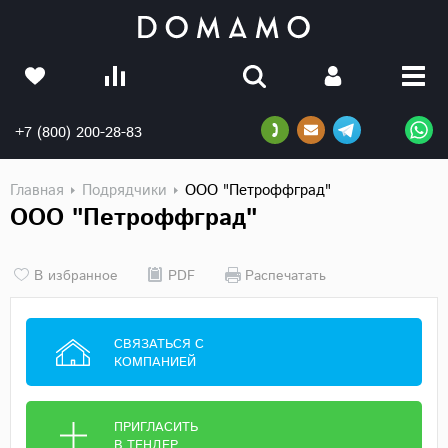
+7 (800) 200-28-83
Главная
Подрядчики
ООО "Петроффград"
ООО "Петроффград"
В избранное
PDF
Распечатать
СВЯЗАТЬСЯ С
КОМПАНИЕЙ
ПРИГЛАСИТЬ
В ТЕНДЕР