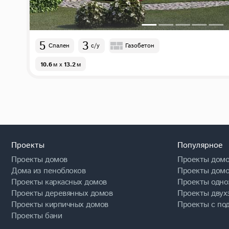
5
3
Спален
с/у
Газобетон
10.6
м
x
13.2
м
Проекты
Популярное
Проекты домов
Проекты домо
Дома из пеноблоков
Проекты домо
Проекты каркасных домов
Проекты одно
Проекты деревянных домов
Проекты двух
Проекты кирпичных домов
Проекты с по
Проекты бани