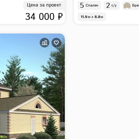
5
2
Цена за проект
Спален
с/у
Бре
34 000 ₽
11.9
м
x
8.8
м