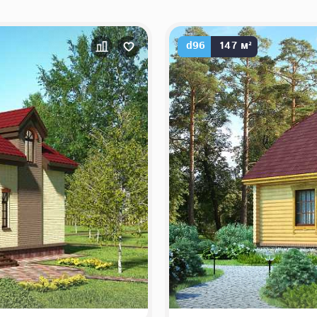
d96
147 м²