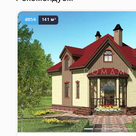
d856
141 м²