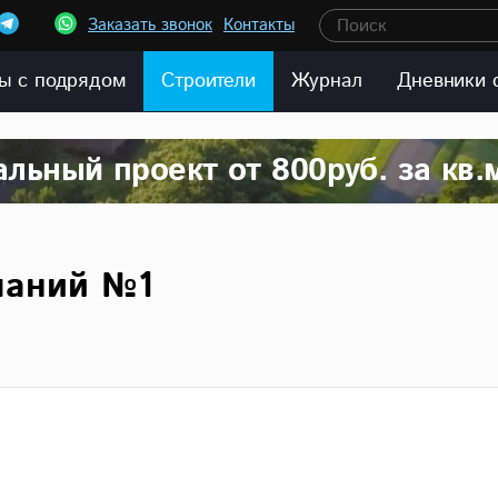
Заказать звонок
Контакты
Поиск
ы с подрядом
Строители
Журнал
Дневники 
льный проект от 800руб. за кв.
1
паний №1