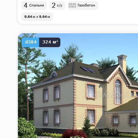
4
2
Спальни
с/у
Газобетон
9.64
м
x
9.64
м
d384
324 м²