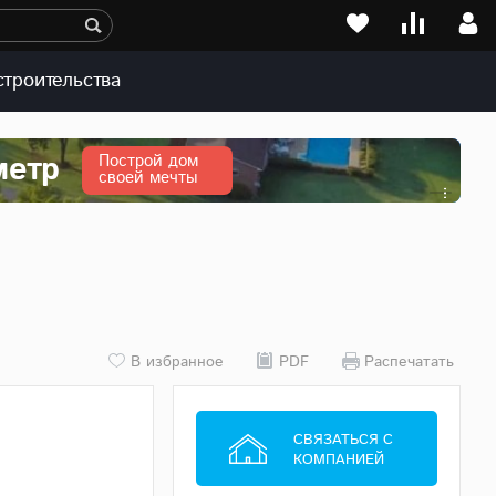
строительства
метр
Построй дом
своей мечты
В избранное
PDF
Распечатать
СВЯЗАТЬСЯ С
КОМПАНИЕЙ