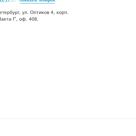
Показать телефон
XXX-XX-XX
етербург, ул. Оптиков 4, корп.
ахта-1”, оф. 408.