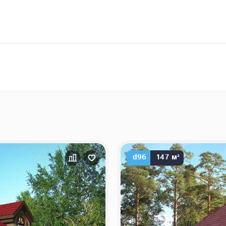
d96
147 м²