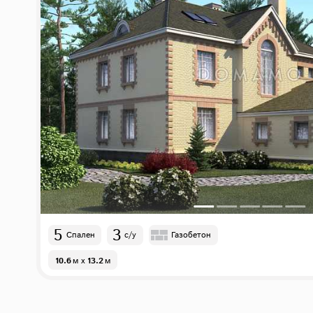
5
3
Спален
с/у
Газобетон
10.6
м
x
13.2
м