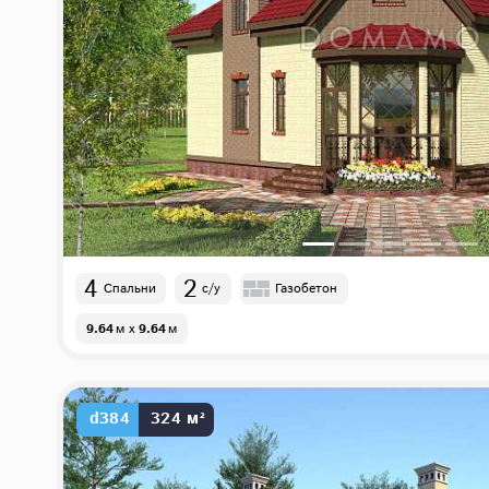
4
2
Спальни
с/у
Газобетон
9.64
м
x
9.64
м
d384
324 м²