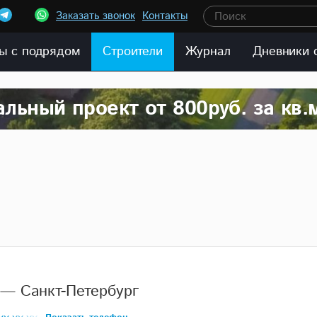
Заказать звонок
Контакты
Поиск
ы с подрядом
Строители
Журнал
Дневники 
льный проект от 800руб. за кв.
— Санкт-Петербург