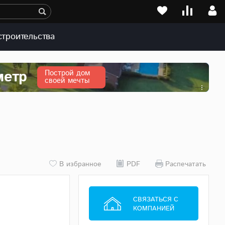
строительства
метр
Построй дом
своей мечты
В избранное
PDF
Распечатать
СВЯЗАТЬСЯ С
КОМПАНИЕЙ