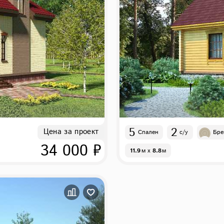
5
2
Цена за проект
Спален
с/у
Бре
34 000 ₽
11.9
м
x
8.8
м