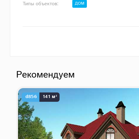
Типы объектов:
ДОМ
Рекомендуем
d856
141 м²