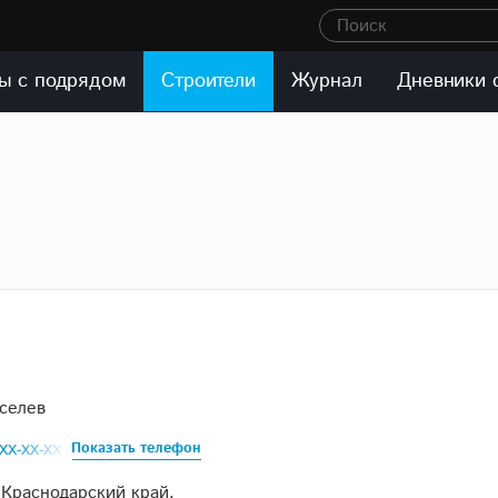
Поиск
ы с подрядом
Строители
Журнал
Дневники 
селев
Показать телефон
XXX-XX-XX
 Краснодарский край,