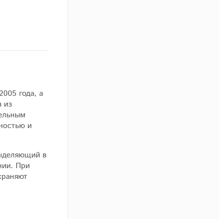
005 года, а
 из
тельным
ностью и
ыделяющий в
нии. При
храняют