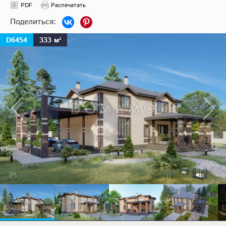
PDF
Распечатать
D6454
333 м²