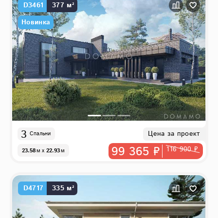
D3461
377 м²
Новинка
3
Цена за проект
Спальни
99 365 ₽
116 900 ₽
23.58
м
x
22.93
м
D4717
335 м²