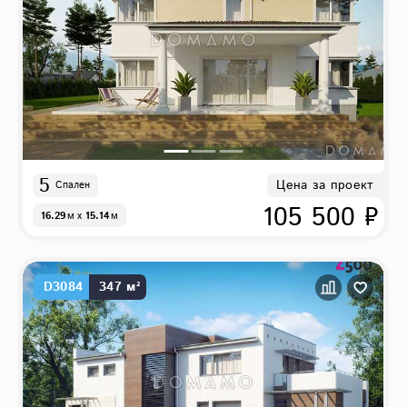
5
Цена за проект
Спален
105 500 ₽
16.29
м
x
15.14
м
D3084
347 м²