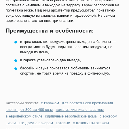
Центральным элементом первого этажа является габаритная
гостиная с камином и выходом на террасу. Гараж расположен на
пол-этажа ниже. Над ним архитектор предусмотрел приватную
зону, состоящую из спальни, ванной и гардеробной. На самом
верхе располагаются еще три спальни.
Преимущества и особенности:
в трех спальнях предусмотрены выходы на балконы —
всегда можно будет подышать свежим воздухом, не
выходя из дома,
в гараже установлено два выезда,
бассейн и сауна понравятся любителям заниматься
спортом, не тратя время на поездку в фитнес-клуб.
Категории проекта:
с гаражом
для постоянного проживания
кирпич
от 300 до 400 кв.м
дома из кирпича с гаражом
в европейском стиле
кирпичные европейские дома
с эркером
кирпичные дома с эркером
готовые
с цокольным этажом