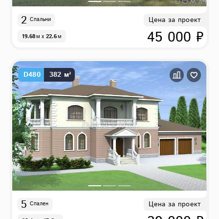
2
Цена за проект
Спальни
45 000 ₽
19.68
м
x
22.6
м
D480
382 м²
5
Цена за проект
Спален