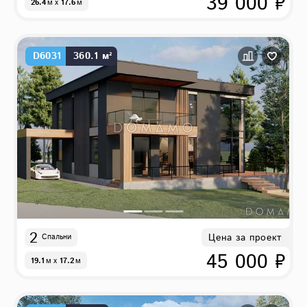
39 000 ₽
26.4
м
x
17.6
м
D6031
360.1 м²
2
Цена за проект
Спальни
45 000 ₽
19.1
м
x
17.2
м