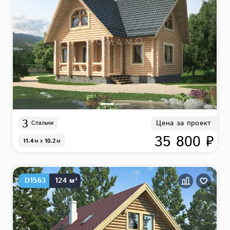
3
Цена за проект
Спальни
35 800 ₽
11.4
м
x
10.2
м
D1563
124 м²