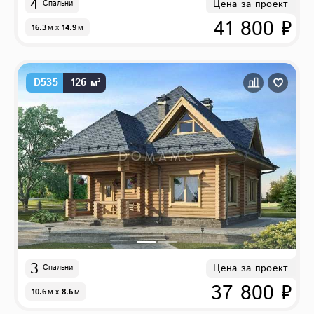
4
Цена за проект
Спальни
41 800 ₽
16.3
м
x
14.9
м
D535
126 м²
3
Цена за проект
Спальни
37 800 ₽
10.6
м
x
8.6
м