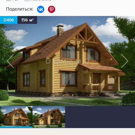
D406
156 м²