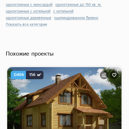
одноэтажные с мансардой
одноэтажные до 150 кв. м.
одноэтажные с котельной
с котельной
одноэтажные деревянные
оцилиндрованное бревно
Показать все категории
Похожие проекты
D406
156 м²