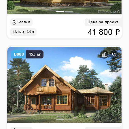
3
Цена за проект
Спальни
41 800 ₽
12.1
м
x
12.0
м
D888
153 м²