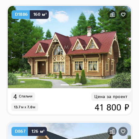
D1886
160 м²
4
Цена за проект
Спальни
41 800 ₽
13.7
м
x
7.0
м
D867
126 м²