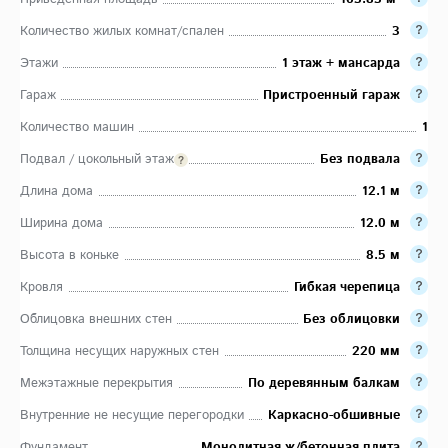
Количество жилых комнат/спален
3
Этажи
1 этаж + мансарда
Гараж
Пристроенный гараж
Количество машин
1
Подвал / цокольный этаж
Без подвала
Длина дома
12.1 м
Ширина дома
12.0 м
Высота в коньке
8.5 м
Кровля
Гибкая черепица
Облицовка внешних стен
Без облицовки
Толщина несущих наружных стен
220 мм
Межэтажные перекрытия
По деревянным балкам
Внутренние не несущие перегородки
Каркасно-обшивные
Фундамент
Монолитная ж/бетонная плита