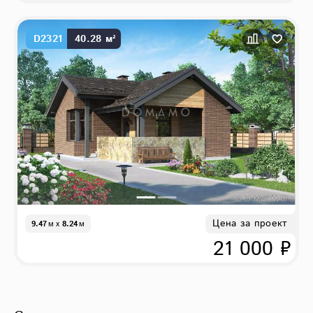
D2321
40.28 м²
Цена за проект
9.47
м
x
8.24
м
21 000 ₽