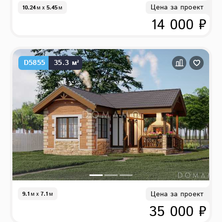
Цена за проект
10.24
м
x
5.45
м
14 000 ₽
D5855
35.3 м²
Цена за проект
9.1
м
x
7.1
м
35 000 ₽